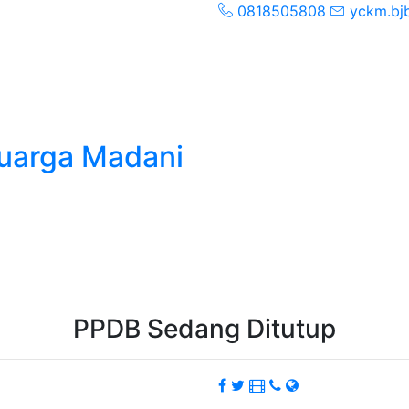
0818505808
yckm.bj
uarga Madani
PPDB Sedang Ditutup