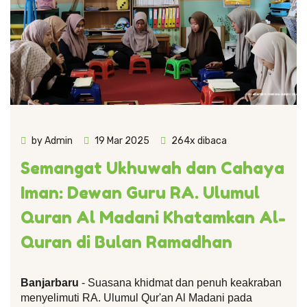
by Admin
19 Mar 2025
264x dibaca
Semangat Ukhuwah dan Cahaya
Iman: Dewan Guru RA. Ulumul
Quran Al Madani Khatamkan Al-
Quran di Bulan Ramadhan
Banjarbaru
 - Suasana khidmat dan penuh keakraban 
menyelimuti RA. Ulumul Qur'an Al Madani pada 