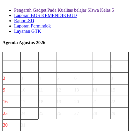
Pengaruh Gadget Pada Kualitas belajar SIswa Kelas 5
Laporan BOS KEMENDIKBUD
Raport-SD
Laporan Permindok
Layanan GTK
Agenda Agustus 2026
Mg
Sn
Sl
Rb
Km
Jm
Sb
1
2
3
4
5
6
7
8
9
10
11
12
13
14
15
16
17
18
19
20
21
22
23
24
25
26
27
28
29
30
31