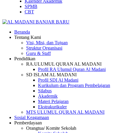
Kalender Akademik
SPMB
CBT
Beranda
Tentang Kami
Visi, Misi, dan Tujuan
Struktur Organisasi
Guru & Staff
Pendidikan
RA.ULUMUL QURAN AL MADANI
Profil RA Ulumul Quran Al Madani
SD ISLAM AL MADANI
Profil SDI Al Madani
Kurikulum dan Program Pembelajaran
Silabus
Akademik
Materi Pelajaran
Ekstrakurikuler
MTS ULUMUL QURAN AL MADANI
Sosial Keagamaan
Pemberdayaan
Orangtua/ Komite Sekolah