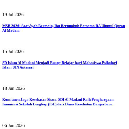
19 Jul 2026
MSB 2026: Saat Ayah Bermain, Ibu Bertumbuh Bersama RA Ulumul Quran
Al Madani
15 Jul 2026
SD Islam Al Madani Menjadi Ruang Belajar bagi Mahasiswa Psikologi
Islam UIN Antasari
18 Jun 2026
Komitmen Jaga Kesehatan Siswa, SDI Al Madani Raih Penghargaan
Imunisasi Sekolah Lengkap (ISL) dari Dinas Kesehatan Banjarbaru
06 Jun 2026