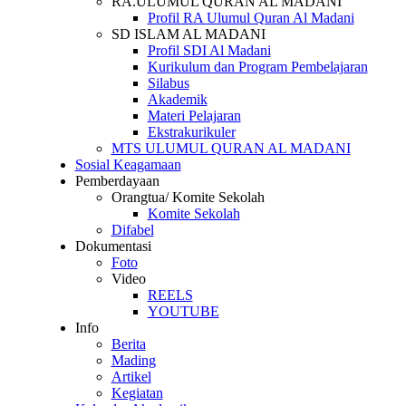
RA.ULUMUL QURAN AL MADANI
Profil RA Ulumul Quran Al Madani
SD ISLAM AL MADANI
Profil SDI Al Madani
Kurikulum dan Program Pembelajaran
Silabus
Akademik
Materi Pelajaran
Ekstrakurikuler
MTS ULUMUL QURAN AL MADANI
Sosial Keagamaan
Pemberdayaan
Orangtua/ Komite Sekolah
Komite Sekolah
Difabel
Dokumentasi
Foto
Video
REELS
YOUTUBE
Info
Berita
Mading
Artikel
Kegiatan