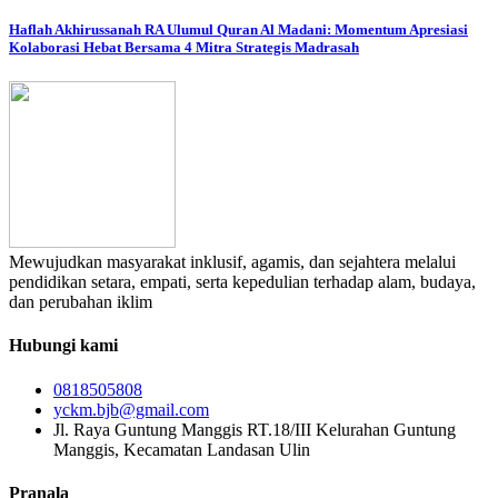
Haflah Akhirussanah RA Ulumul Quran Al Madani: Momentum Apresiasi
Kolaborasi Hebat Bersama 4 Mitra Strategis Madrasah
Mewujudkan masyarakat inklusif, agamis, dan sejahtera melalui
pendidikan setara, empati, serta kepedulian terhadap alam, budaya,
dan perubahan iklim
Hubungi kami
0818505808
yckm.bjb@gmail.com
Jl. Raya Guntung Manggis RT.18/III Kelurahan Guntung
Manggis, Kecamatan Landasan Ulin
Pranala