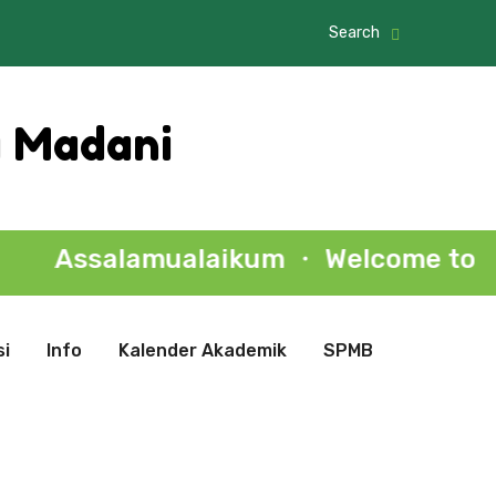
Search
a Madani
ssalamualaikum ・ Welcome to Al Mada
i
Info
Kalender Akademik
SPMB