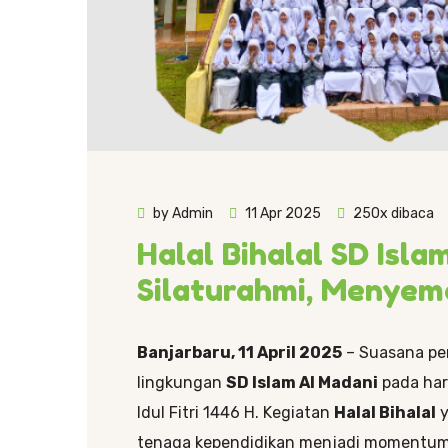
by Admin
11 Apr 2025
250x dibaca
Halal Bihalal SD Isl
Silaturahmi, Menyem
Banjarbaru, 11 April 2025
– Suasana pe
lingkungan
SD Islam Al Madani
pada har
Idul Fitri 1446 H. Kegiatan
Halal Bihalal
y
tenaga kependidikan menjadi momentum