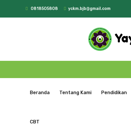
0818505808
yckm.bjb@gmail.com
Ya
Beranda
Tentang Kami
Pendidikan
CBT