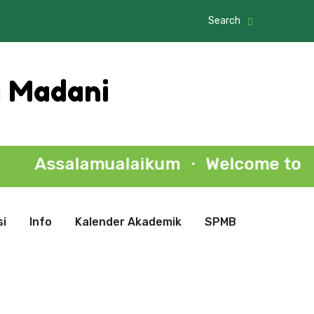
Search
a Madani
ssalamualaikum ・ Welcome to Al Mada
i
Info
Kalender Akademik
SPMB