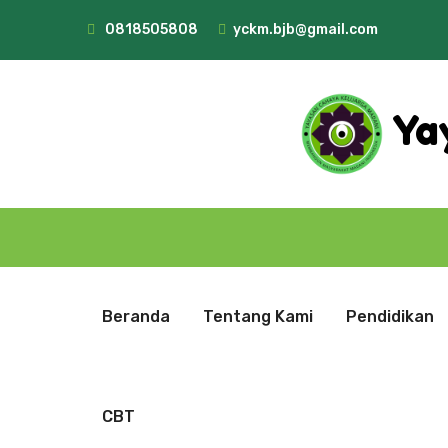
0818505808
yckm.bjb@gmail.com
Ya
Beranda
Tentang Kami
Pendidikan
CBT